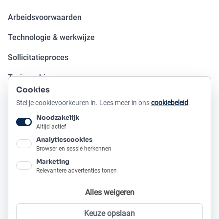
Arbeidsvoorwaarden
Technologie & werkwijze
Sollicitatieproces
Traineeships
Cookies
Open sollicitatie
Stel je cookievoorkeuren in. Lees meer in ons
cookiebeleid
.
Noodzakelijk
OVER METAFOOR
Altijd actief
Analyticscookies
Ons verhaal
Browser en sessie herkennen
Marketing
Onze producten
Relevantere advertenties tonen
Ons kantoor
Alles weigeren
Bereikbaarheid
Keuze opslaan