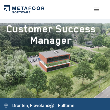
Customer Success
Manager
VOOR KANDIDATEN
Arbeidsvoorwaarden
OVER METAFOOR
Technologie & werkwijze
Ons verhaal
PRIVACY & BEREIKBAARHEID
Sollicitatieproces
Onze producten
Contact
Open sollicitatie
KMM Groep
Privacy
Dronten, Flevoland
Fulltime
DOORGROEIEN