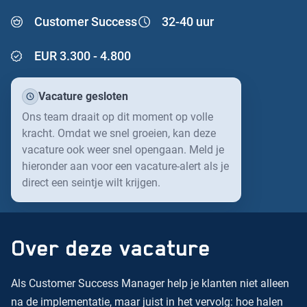
WERKEN IN DRONTEN
Reizen vanaf station Dronten
Customer Success
32-40 uur
Traineeships
Ons kantoor
EUR 3.300 - 4.800
Bereikbaarheid
Vacature gesloten
Ons team draait op dit moment op volle
kracht. Omdat we snel groeien, kan deze
vacature ook weer snel opengaan. Meld je
hieronder aan voor een vacature-alert als je
direct een seintje wilt krijgen.
Over deze vacature
Als Customer Success Manager help je klanten niet alleen
na de implementatie, maar juist in het vervolg: hoe halen