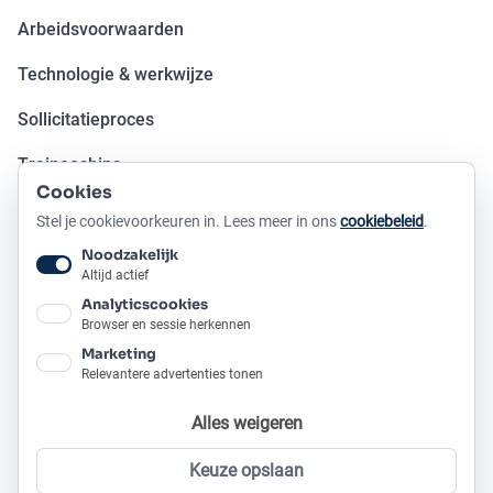
Arbeidsvoorwaarden
Technologie & werkwijze
Sollicitatieproces
Traineeships
Cookies
Open sollicitatie
Stel je cookievoorkeuren in. Lees meer in ons
cookiebeleid
.
Noodzakelijk
OVER METAFOOR
Altijd actief
Analyticscookies
Ons verhaal
Browser en sessie herkennen
Marketing
Onze producten
Relevantere advertenties tonen
Ons kantoor
Alles weigeren
Bereikbaarheid
Keuze opslaan