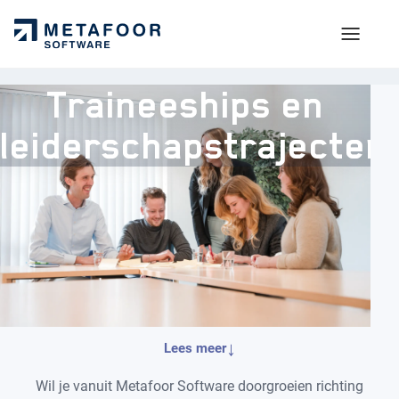
Traineeships en
leiderschapstrajecten
VOOR KANDIDATEN
Arbeidsvoorwaarden
OVER METAFOOR
Technologie & werkwijze
Ons verhaal
PRIVACY & BEREIKBAARHEID
Sollicitatieproces
Onze producten
Contact
↓
Lees meer
Open sollicitatie
KMM Groep
Privacy
Wil je vanuit Metafoor Software doorgroeien richting
DOORGROEIEN