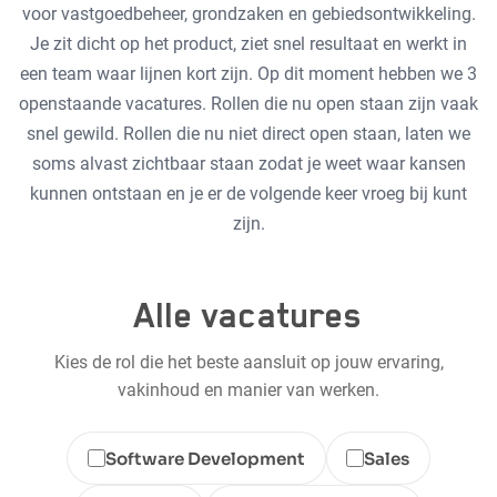
WERKEN IN DRONTEN
voor vastgoedbeheer, grondzaken en gebiedsontwikkeling.
Reizen vanaf station Dronten
Traineeships
Je zit dicht op het product, ziet snel resultaat en werkt in
Ons kantoor
een team waar lijnen kort zijn. Op dit moment hebben we 3
openstaande vacatures. Rollen die nu open staan zijn vaak
Bereikbaarheid
snel gewild. Rollen die nu niet direct open staan, laten we
soms alvast zichtbaar staan zodat je weet waar kansen
kunnen ontstaan en je er de volgende keer vroeg bij kunt
zijn.
Alle vacatures
Kies de rol die het beste aansluit op jouw ervaring,
vakinhoud en manier van werken.
Software Development
Sales