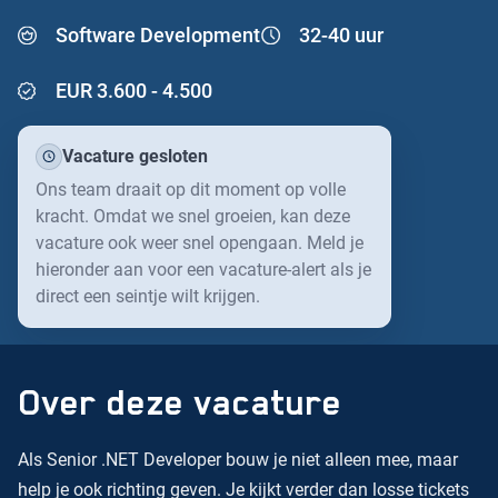
WERKEN IN DRONTEN
Reizen vanaf station Dronten
Software Development
32-40 uur
Traineeships
Ons kantoor
EUR 3.600 - 4.500
Bereikbaarheid
Vacature gesloten
Ons team draait op dit moment op volle
kracht. Omdat we snel groeien, kan deze
vacature ook weer snel opengaan. Meld je
hieronder aan voor een vacature-alert als je
direct een seintje wilt krijgen.
Over deze vacature
Als Senior .NET Developer bouw je niet alleen mee, maar
help je ook richting geven. Je kijkt verder dan losse tickets