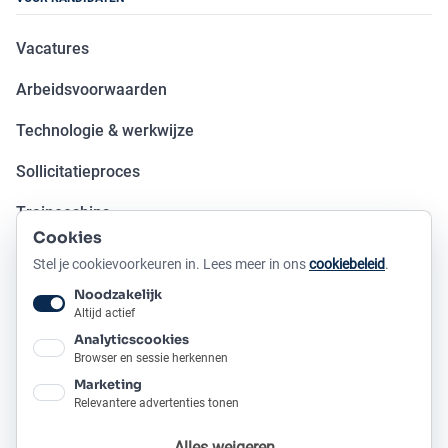
Vacatures
Arbeidsvoorwaarden
Technologie & werkwijze
Sollicitatieproces
Traineeships
Cookies
Open sollicitatie
Stel je cookievoorkeuren in. Lees meer in ons
cookiebeleid
.
Noodzakelijk
OVER METAFOOR
Altijd actief
Analyticscookies
Ons verhaal
Browser en sessie herkennen
Marketing
Onze producten
Relevantere advertenties tonen
Ons kantoor
Alles weigeren