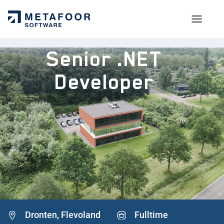
Senior .NET
Developer
VOOR KANDIDATEN
Arbeidsvoorwaarden
OVER METAFOOR
Technologie & werkwijze
Ons verhaal
PRIVACY & BEREIKBAARHEID
Sollicitatieproces
Onze producten
Contact
Open sollicitatie
KMM Groep
Privacy
Dronten, Flevoland
Fulltime
DOORGROEIEN